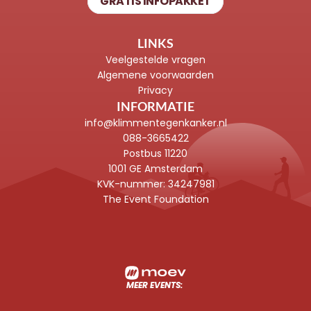
GRATIS INFOPAKKET
LINKS
Veelgestelde vragen
Algemene voorwaarden
Privacy
INFORMATIE
info@klimmentegenkanker.nl
088-3665422
Postbus 11220
1001 GE Amsterdam
KVK-nummer: 
34247981
The Event Foundation
MEER EVENTS: 
TOUR FOR LIFE :
VENTOUX3 :
Fiets van Italië naar Nederland
Beklim de