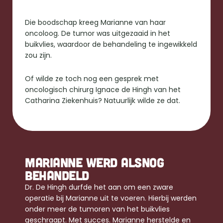
Die boodschap kreeg Marianne van haar 
oncoloog. De tumor was uitgezaaid in het 
buikvlies, waardoor de behandeling te ingewikkeld 
zou zijn. 
Of wilde ze toch nog een gesprek met 
oncologisch chirurg Ignace de Hingh van het 
Catharina Ziekenhuis? Natuurlijk wilde ze dat.
MARIANNE WERD ALSNOG 
BEHANDELD
Dr. De Hingh durfde het aan om een zware 
operatie bij Marianne uit te voeren. Hierbij werden 
onder meer de tumoren van het buikvlies 
geschraapt. Met succes. Marianne herstelde en 