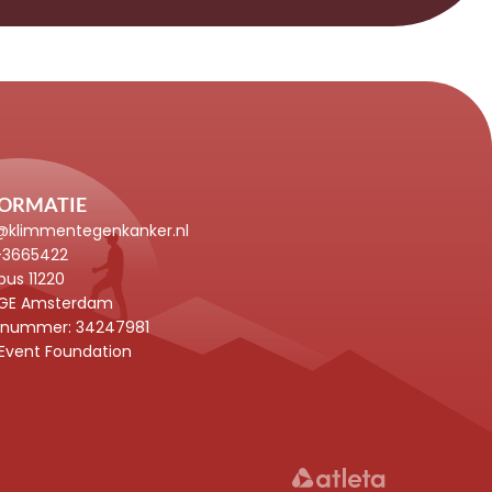
FORMATIE
@klimmentegenkanker.nl
-3665422
bus 11220
 GE Amsterdam
-nummer: 
34247981
Event Foundation
ntoux voor meer onderzoek naar hersentumoren
STELVIO DI KIKA