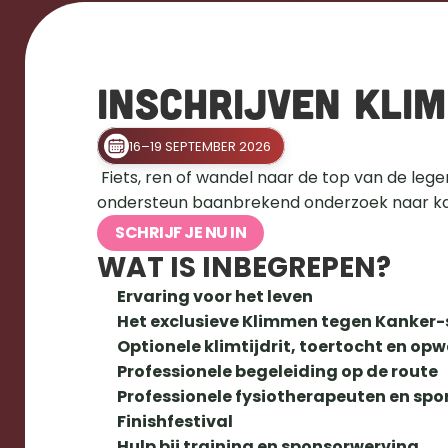
Inschrijven Kli
16–19 SEPTEMBER 2026
 Fiets, ren of wandel naar de top van de legendarische Col de la Madeleine. Schrijf je in voor de uitdaging je van je leven en 
ondersteun baanbrekend onderzoek naar kan
SCHRIJF JE NU IN
WAT IS INBEGREPEN?
Ervaring voor het leven
Het exclusieve Klimmen tegen Kanker-
Optionele klimtijdrit, toertocht en 
Professionele begeleiding op de route
Professionele fysiotherapeuten en sp
Finishfestival
Hulp bij training en sponsorwerving