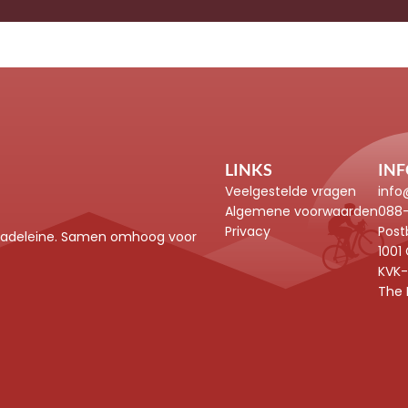
LINKS
IN
Veelgestelde vragen
info
Algemene voorwaarden
088
Privacy
Post
 Madeleine. Samen omhoog voor 
1001
KVK
The 
OR LIFE :
Fiets van Italië naar Nederland
VENTOUX3 :
Beklim de Ve