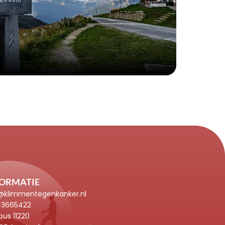
FORMATIE
@klimmentegenkanker.nl
-3665422
bus 11220