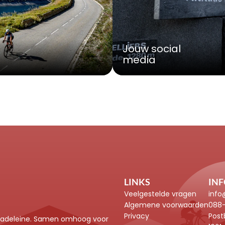
Jouw social 
media
LINKS
IN
Veelgestelde vragen
info
Algemene voorwaarden
088
Privacy
Post
 Madeleine. Samen omhoog voor 