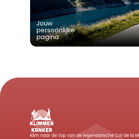
Jouw 
persoonlijke 
pagina
Klim naar de top van de legendarische Col de la