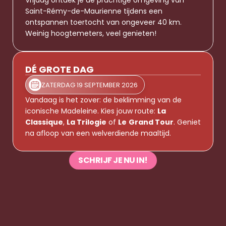
Vrijdag ontdek je de prachtige omgeving van 
Saint-Rémy-de-Maurienne tijdens een 
ontspannen toertocht van ongeveer 40 km. 
Weinig hoogtemeters, veel genieten!
DÉ GROTE DAG
ZATERDAG 19 SEPTEMBER 2026
Vandaag is het zover: de beklimming van de 
iconische Madeleine. Kies jouw route: 
La 
Classique
, 
La Trilogie
 of 
Le
Grand Tour
. Geniet 
na afloop van een welverdiende maaltijd.
SCHRIJF JE NU IN!