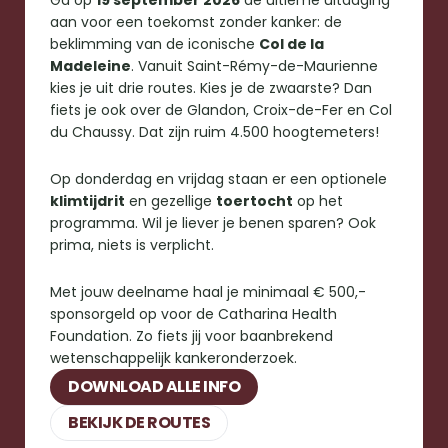
Ga op 
19 september 2026
 de ultieme uitdaging 
aan voor een toekomst zonder kanker: de 
beklimming van de iconische 
Col de la 
Madeleine
. Vanuit Saint-Rémy-de-Maurienne 
kies je uit drie routes. Kies je de zwaarste? Dan 
fiets je ook over de Glandon, Croix-de-Fer en Col 
du Chaussy. Dat zijn ruim 4.500 hoogtemeters!
Op donderdag en vrijdag staan er een optionele 
klimtijdrit
 en gezellige 
toertocht
 op het 
programma. Wil je liever je benen sparen? Ook 
prima, niets is verplicht. 
Met jouw deelname haal je minimaal € 500,- 
sponsorgeld op voor de Catharina Health 
Foundation. Zo fiets jij voor baanbrekend 
wetenschappelijk kankeronderzoek.
DOWNLOAD ALLE INFO
BEKIJK DE ROUTES