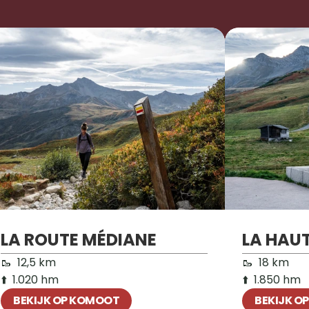
LA ROUTE MÉDIANE
LA HAU
🥾  12,5 km 

🥾  18 km 

⬆️  1.020 hm
⬆️  1.850 hm
BEKIJK OP KOMOOT
BEKIJK O