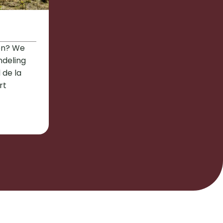
n? We 
deling 
de la 
t 