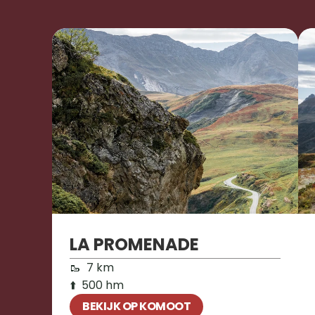
LA PROMENADE
🥾  7 km 

⬆️  500 hm
BEKIJK OP KOMOOT