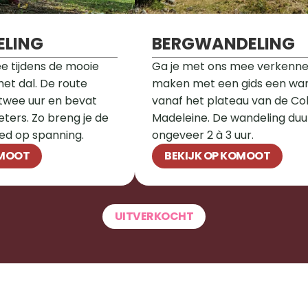
LING
BERGWANDELING
e tijdens de mooie 
Ga je met ons mee verkenne
et dal. De route 
maken met een gids een wan
twee uur en bevat 
vanaf het plateau van de Col 
ers. Zo breng je de 
Madeleine. De wandeling duur
ed op spanning.
ongeveer 2 à 3 uur.
OMOOT
BEKIJK OP KOMOOT
UITVERKOCHT