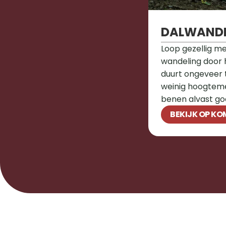
DALWANDE
Loop gezellig me
wandeling door h
duurt ongeveer 
weinig hoogtemet
benen alvast go
BEKIJK OP K